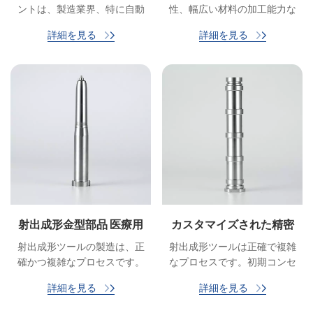
CNC精密フライス盤旋盤
ントは、製造業界、特に自動
性、幅広い材料の加工能力な
加工部品
化された成形プロセスの分野
ど、金型内での自動部品の製
詳細を見る
詳細を見る
で重要な役割を果たしていま
造に多くの利点をもたらしま
す。
す。
射出成形金型部品 医療用
カスタマイズされた精密
射出成形金型部品
射出成形部品
射出成形ツールの製造は、正
射出成形ツールは正確で複雑
確かつ複雑なプロセスです。
なプロセスです。初期コンセ
初期コンセプトから射出成形
プトから射出成形機による最
詳細を見る
詳細を見る
機による最終生産に至るま
終生産に至るまで、金型製造
で、金型製造プロセスの各ス
プロセスの各ステップは、品