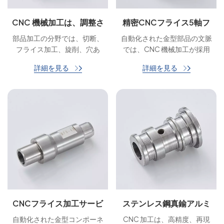
CNC 機械加工は、調整さ
精密CNCフライス5軸フ
れたスペアパーツを処理
ライス部品 アルミ部品
部品加工の分野では、切断、
自動化された金型部品の文脈
します
フライス加工、旋削、穴あ
では、CNC 機械加工が採用
け、研削、仕上げなどの幅広
され、高精度と再現性でさま
詳細を見る
詳細を見る
いプロセスに自動化を適用で
ざまなコンポーネントが製造
きます。CNC マシンは複雑
されます。
な操作を高い精度、再現性、
速度で実行できるため、コス
トを削減できます。人的ミス
を防ぎ、全体的な生産性を向
上させます。
CNCフライス加工サービ
ステンレス鋼真鍮アルミ
ス自動化部品
ニウムプラスチックOEM
自動化された金型コンポーネ
CNC 加工は、高精度、再現