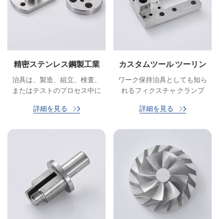
カーは炭化タングステンとス
テンレス鋼の両方の独自の強
みを活かした高品質の溶接部
品を製造し、幅広い用途にお
いて信頼性と長寿命を確保す
精密ステンレス鋼製工業
カスタムツール ツーリン
ることができます。
用治具 治具 産業機械用治
グ治具
治具は、製造、組立、検査、
ワーク保持治具としても知ら
具
またはテストのプロセス中に
れるフィクスチャ クランプ
他の物体またはワークピース
は、製造および機械加工プロ
詳細を見る
詳細を見る
を保持、支持、位置決め、ま
セスでさまざまな作業中にワ
たは案内するために使用され
ークを所定の位置にしっかり
るデバイスまたはツールで
と保持するために使用される
す。
ツールです。 これは産業用工
具の必須コンポーネントであ
り、自動車、航空宇宙、一般
製造業などの業界で一般的に
使用されています。