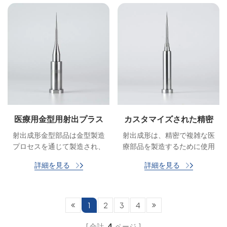
テップは、品質、信頼性、効
質、信頼性、効率を確保する
率を確保する上で重要な役割
上で重要な役割を果たしま
を果たします。
す。
医療用金型用射出プラス
カスタマイズされた精密
チック金型部品コアピン
プラスチック金型射出コ
射出成形金型部品は金型製造
射出成形は、精密で複雑な医
アピン
プロセスを通じて製造され、
療部品を製造するために使用
医療業界の特定の要件と基準
される一般的な方法です。 高
詳細を見る
詳細を見る
を満たすように設計されてい
度な製造技術を採用すること
ます。
で、医療業界の進化する需要
を満たす高品質の医療用金型
部品を生産できます。
1
2
3
4
合計
4
ページ