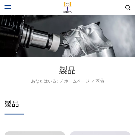
製品
製品
あなたはいる :
/
ホームページ
/
製品