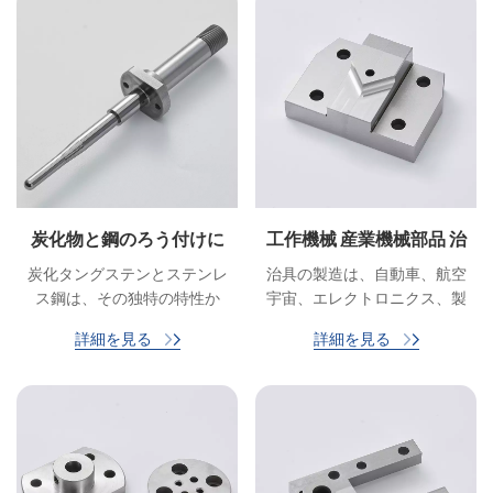
炭化物と鋼のろう付けに
工作機械 産業機械部品 治
よる自動車用スパークプ
具
炭化タングステンとステンレ
治具の製造は、自動車、航空
ラグの打ち抜き金型パン
ス鋼は、その独特の特性か
宇宙、エレクトロニクス、製
チ
ら、様々な業界で広く使用さ
薬、製造などのさまざまな業
詳細を見る
詳細を見る
れています。これらの材料で
界で見られます。治具は、生
作られた部品の溶接には、強
産プロセスの一貫性、精度、
固で耐久性のある接合を確保
効率を確保する上で重要な役
するために、特別な技術と配
割を果たします。
慮が必要です。ベストプラク
ティスを遵守し、熟練した溶
接工を雇用することで、メー