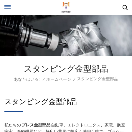
スタンピング金型部品
スタンピング金型部品
あなたはいる :
/
ホームページ
/
スタンピング金型部品
私たちの
プレス金型部品
自動車、エレクトロニクス、家電、航空
宇宙、医療機器など、幅広い業界に幅広く適用可能で、ブラケッ