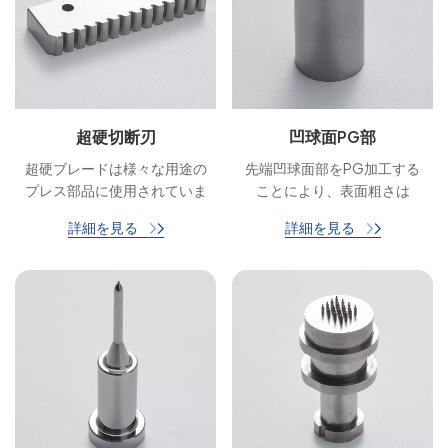
超硬切断刃
凹球面PG部
超硬ブレードは様々な用途の
先端凹球面部をPG加工する
プレス部品に使用されていま
ことにより、表面粗さは
す。切断、せん断、または穴
Ra0.03を確保し、成形公差
詳細を見る
詳細を見る
あけの機能を提供すること
は0.002mm以内に抑えられ
で、スタンピングプロセスに
ます。
おいて重要な役割を果たしま
す。これらのブレードは、金
属板やコンポーネントを成形
および操作するために金属加
工業界で一般的に使用されま
す。