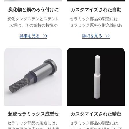
炭化物と鋼のろう付けに
カスタマイズされた自動
よる自動車用スパークプ
車用マシナブルセラミッ
炭化タングステンとステンレ
セラミック部品の製造には、
ラグの打ち抜き金型パン
クス部品
ス鋼は、その独特の特性か
セラミック原料を耐久性のあ
チ
ら、様々な業界で広く使用さ
る高性能部品に変える洗練さ
詳細を見る
詳細を見る
れています。これらの材料で
れた細心のプロセスが必要で
作られた部品の溶接には、強
す。
固で耐久性のある接合を確保
するために、特別な技術と配
慮が必要です。ベストプラク
ティスを遵守し、熟練した溶
接工を雇用することで、メー
カーは炭化タングステンとス
テンレス鋼の両方の独自の強
みを活かした高品質の溶接部
品を製造し、幅広い用途にお
いて信頼性と長寿命を確保す
超硬セラミックス成型セ
カスタマイズされた精密
ることができます。
ラミックス部品（ネジ
セラミックピンパンチ
セラミック部品の製造には、
セラミック部品の製造には、
付）