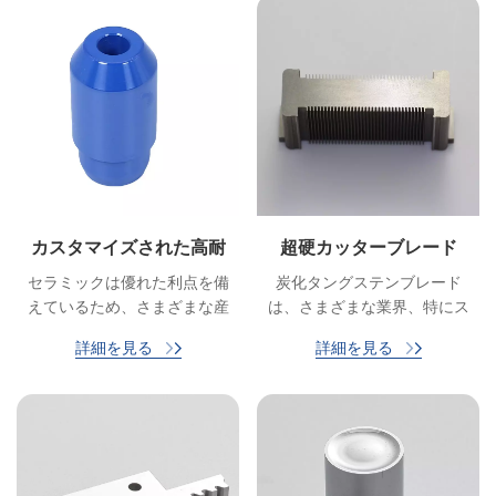
カスタマイズされた高耐
超硬カッターブレード
摩耗性固体セラミック部
セラミックは優れた利点を備
炭化タングステンブレード
品
えているため、さまざまな産
は、さまざまな業界、特にス
業用途の構造コンポーネント
タンピングや金属加工の分野
詳細を見る
詳細を見る
として理想的です。幅広いセ
で広く使用されています。タ
ラミック素材の機械加工品か
ングステンカーバイドブレー
ら成形品まで幅広く供給可能
ドの主な目的は、さまざまな
です。
材料の精密な切断、成形、せ
ん断を行うことです。