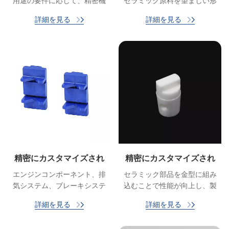
用途の要件に応じて、精密機
セラミック原料を望ましい形
械加工、研削、研磨、コーテ
状と特性を持つ機能部品に変
詳細を見る
詳細を見る
ィングが含まれます。
えるための一連の精密かつ特
殊なプロセスが含まれます。
精密にカスタマイズされ
精密にカスタマイズされ
た機械加工されたセラミ
たテクニカルセラミック
エンジンコンポーネント、排
セラミック部品を金型に組み
ック部品
部品およびコンポーネン
気システム、ブレーキシステ
込むことで性能が向上し、製
ト
ム、センサー用のセラミック
品品質の向上と金型の寿命の
詳細を見る
詳細を見る
部品。
延長につながります。