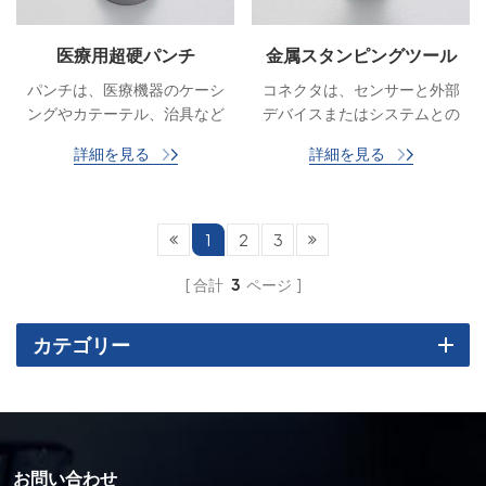
医療用超硬パンチ
金属スタンピングツール
カスタムパンチダイス
パンチは、医療機器のケーシ
コネクタは、センサーと外部
ングやカテーテル、治具など
デバイスまたはシステムとの
の部品の製造など、医療分野
間の電気接続を確立するため
詳細を見る
詳細を見る
で幅広く使用できます。精密
に使用されます。
パンチを使用することで、効
率的かつ正確で再現性のある
プレス加工を実現でき、製品
1
2
3
の品質と生産効率が向上しま
す。
合計
3
ページ
カテゴリー
お問い合わせ