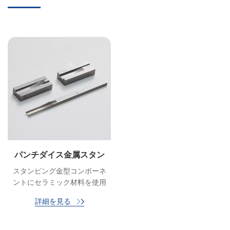
パンチダイス金属スタン
ピングメーカーのカスタ
スタンピング金型コンポーネ
マイズされたツール
ントにセラミック材料を使用
すると、工具寿命の延長、部
詳細を見る
品品質の向上、メンテナンス
とダウンタイムの削減、熱安
定性の向上、摩耗、摩擦、腐