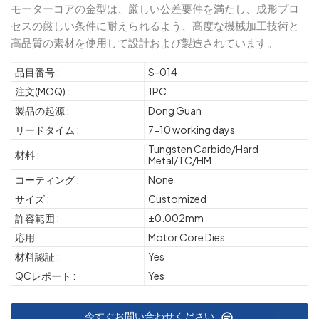
モーターコアの金型は、厳しい公差要件を満たし、成形プロ
セスの厳しい条件に耐えられるよう、高度な機械加工技術と
高品質の素材を使用して設計および製造されています。
品目番号 :
S-014
注文(MOQ) :
1PC
製品の起源 :
Dong Guan
リードタイム :
7-10 working days
Tungsten Carbide/Hard
材料 :
Metal/TC/HM
コーティング :
None
サイズ :
Customized
許容範囲 :
±0.002mm
応用 :
Motor Core Dies
材料認証 :
Yes
QCレポート :
Yes
今すぐお問い合わせください