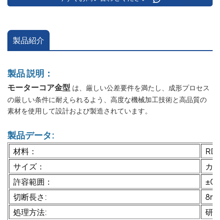
製品紹介
製品
説明：
モーターコア金型
は、厳しい公差要件を満たし、成形プロセス
の厳しい条件に耐えられるよう、高度な機械加工技術と高品質の
素材を使用して設計および製造されています。
製品データ:
材料：
RD
サイズ：
カ
許容範囲：
±0
切断長さ:
8m
処理方法:
研削