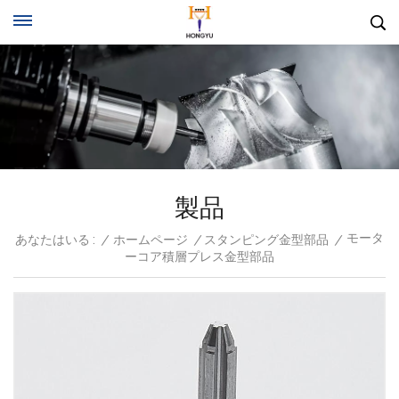
製品
モータ
あなたはいる :
/
ホームページ
/
スタンピング金型部品
/
ーコア積層プレス金型部品