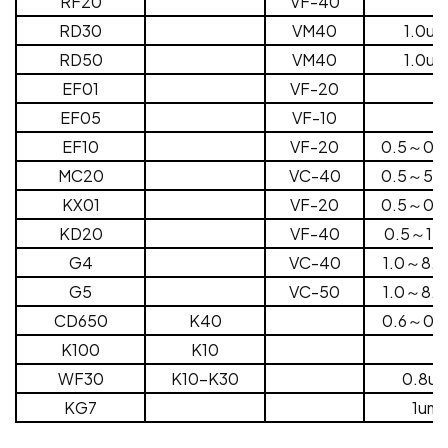
RF20
VF-40
RD30
VM40
1.0um
RD50
VM40
1.0um
EF01
VF-20
EF05
VF-10
EF10
VF-20
0.5～0.
MC20
VC-40
0.5～5.
KX01
VF-20
0.5～0.
KD20
VF-40
0.5～1.
G4
VC-40
1.0～8.
G5
VC-50
1.0～8.
CD650
K40
0.6～0.
K100
K10
WF30
K10-K30
0.8u
KG7
1um