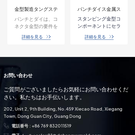
パンチダイス金属ス
タングステンカーバ
タンピングメーカー
イド切削工具金型ス
スタンピング金型コ
精密タングステンカーバ
のカスタマイズされ
ペアパーツ
ンポーネントにセラ
イドのパンチとダイのコ
たツール
ミック材料を使用す
ンポーネントは、製造業
詳細を見る
詳細を見る
ると、工具寿命の延
および金属加工業界にお
長、部品品質の向
いて重要な要素です。 優
上、メンテナンスと
れた耐久性、精度、多用
ダウンタイムの削
途性により、高品質の穴
減、熱安定性の向
開け、成形、切断作業を
お問い合わせ
上、摩耗、摩擦、腐
必要とするさまざまな用
食、導電率の問題に
途に最適です。 当社は 17
ご質問がございましたらお気軽にお問い合わせくだ
対する耐性などの利
年間にわたり、高精度の
さい。私たちはお手伝いします。
点が得られます。
プレス部品に注力してい
ます。
202, Unit 2, 9th Building, No.459 Xiecao Road, Xiegang
Town, Dong Guan City, Guang Dong
電話番号 :
+86 769 832011519