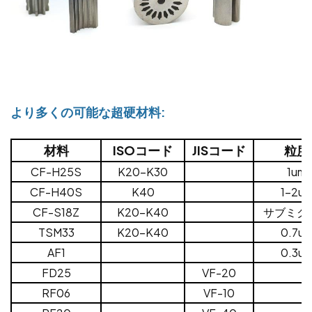
より多くの可能な超硬材料:
材料
ISOコード
JISコード
粒度
CF-H25S
K20-K30
1um
CF-H40S
K40
1-2u
CF-S18Z
K20-K40
サブミク
TSM33
K20-K40
0.7u
AF1
0.3u
FD25
VF-20
RF06
VF-10