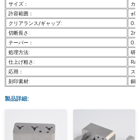
サイズ：
カ
許容範囲：
±0
クリアランス/ギャップ:
0.
切断長さ:
2m
テーパー：
0.5
処理方法:
研削
仕上げ粗さ:
Ra0
応用：
ス
刻印素材:
銅/
製品詳細: