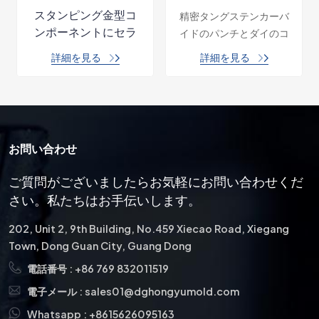
タンピングメーカー
イド切削工具金型ス
スタンピング金型コ
精密タングステンカーバ
のカスタマイズされ
ペアパーツ
ンポーネントにセラ
イドのパンチとダイのコ
たツール
ミック材料を使用す
ンポーネントは、製造業
詳細を見る
詳細を見る
ると、工具寿命の延
および金属加工業界にお
長、部品品質の向
いて重要な要素です。 優
上、メンテナンスと
れた耐久性、精度、多用
ダウンタイムの削
途性により、高品質の穴
減、熱安定性の向
開け、成形、切断作業を
お問い合わせ
上、摩耗、摩擦、腐
必要とするさまざまな用
食、導電率の問題に
途に最適です。 当社は 17
ご質問がございましたらお気軽にお問い合わせくだ
対する耐性などの利
年間にわたり、高精度の
さい。私たちはお手伝いします。
点が得られます。
プレス部品に注力してい
ます。
202, Unit 2, 9th Building, No.459 Xiecao Road, Xiegang
Town, Dong Guan City, Guang Dong
電話番号 :
+86 769 832011519
電子メール :
sales01@dghongyumold.com
Whatsapp :
+8615626095163