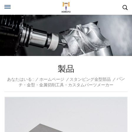
製品
パン
あなたはいる :
/
ホームページ
/
スタンピング金型部品
/
チ・金型・金属切削工具・カスタムパーツメーカー