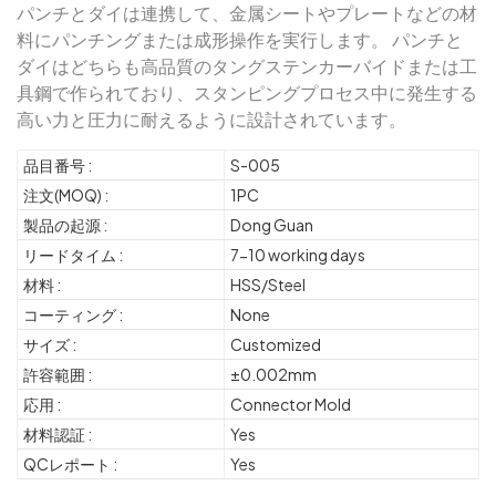
パンチとダイは連携して、金属シートやプレートなどの材
料にパンチングまたは成形操作を実行します。 パンチと
ダイはどちらも高品質のタングステンカーバイドまたは工
具鋼で作られており、スタンピングプロセス中に発生する
高い力と圧力に耐えるように設計されています。
品目番号 :
S-005
注文(MOQ) :
1PC
製品の起源 :
Dong Guan
リードタイム :
7-10 working days
材料 :
HSS/Steel
コーティング :
None
サイズ :
Customized
許容範囲 :
±0.002mm
応用 :
Connector Mold
材料認証 :
Yes
QCレポート :
Yes