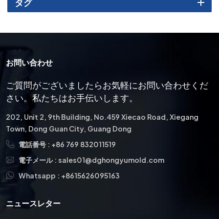
タグ
す。こうしたニーズの高まりを受け、メーカー各社は高性能CNC
研削盤、低速ワイヤ放電加工機、高度な三次元測定機（CMM）検
査システムへの投資を余儀なくされています。 その意味するとこ
ろ：旧式の設備に頼っている工場は、高額な見積もり依頼から除
外されるケースが増えている。精度は今や、市場参入における二
お問い合わせ
者択一の門番となっている。 2.「バリのない」ことが必須 「二次
仕上げゼロ」が工場現場の新たな合言葉となっている。下流工程
ご質問がございましたらお気軽にお問い合わせくだ
の組立業者は、人件費削減と部品損傷防止のため、手作業による
さい。私たちはお手伝いします。
バリ取り工程を積極的に廃止している。 テクノロジー：達成する
バリのないスタンピング 極度の制御にかかっている パンチ/ダイ ク
202, Unit 2, 9th Building, No.459 Xiecao Road, Xiegang
リアランス（厳密な研削データベースによって維持される）、優
Town, Dong Guan City, Guang Dong
れた刃先加工（鏡面仕上げの刃先）、そして粉末冶金鋼などの高
電話番号 :
+86 769 832011519
性能材料の採用。 その価値：バリのない部品を保証できるサプラ
イヤーは、顧客の総所有コスト（TCO）を直接削減できるため、
電子メール :
sales01@dghongyumold.com
リーン生産方式のエコシステムにおいて不可欠なパートナーとな
Whatsapp :
+8615626095163
ります。3．スマートマニュファクチャリングの現実化：AIとデジ
タルツイン インダストリー4.0は、ショールームから製造現場へと
ニュースレター
移行しつつある。2026年には、データが最も価値のある原材料と
なるだろう。 デジタルツイン：大手金型メーカーは現在、鋼材を