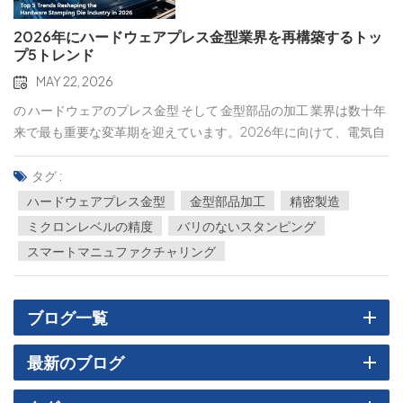
2026年にハードウェアプレス金型業界を再構築するトッ
プ5トレンド
MAY 22, 2026
の ハードウェアのプレス金型 そして 金型部品の加工 業界は数十年
来で最も重要な変革期を迎えています。2026年に向けて、電気自
動車（EV）や5G通信から高度な家電製品に至るまで、下流の需要
の収束により、「従来の金属加工」から「インテリジェントな」
タグ :
技術への急速な進化が求められています。 精密製造." 製造業者、エ
ハードウェアプレス金型
金型部品加工
精密製造
ンジニア、調達担当者にとって、これら5つの主要トレンドを理解
ミクロンレベルの精度
バリのないスタンピング
することはもはや選択肢ではなく、生き残り、成長するために不
スマートマニュファクチャリング
可欠なものとなっている。1. ミクロンレベルの精度が新たな基準と
なる 「まあまあ」の時代は終わった。かつては±0.01mmがハイエ
ンド工具のゴールドスタンダードだったが、2026年には
ブログ一覧
±0.005mm（5ミクロン）自動車およびエレクトロニクス分野に
おける契約獲得のための事実上の必須条件となりつつある。 運転
最新のブログ
手：電気自動車（EV）用バッテリーケース、マイクロコネクタ、
光モジュールなどの部品には、絶対的な寸法安定性が求められま