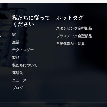
場合は、下記までメールをお送りくださ
24 時間以内にご連絡させてい
私たちに従って
ホットタグ
ください
い
スタンピング金型部品
ま
家
プラスチック金型部品
産業
自動化部品・治具
テクノロジー
製品
私たちについて
連絡先
ニュース
ブログ