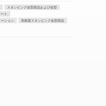
化し、自動車製造から航空宇宙工学に至るま
スタンピング金型部品および金型
なものとなっています。 溶接プロセスと方法溶
なる用途や材料の種類に適しています。アーク
サート
）： 最も広く使用されている溶接法の一つであるア
ューション
高精度スタンピング金型部品
必要な熱を発生させます。MIG溶接とTIG溶
な接合部を実現できるため、ステンレス鋼やア
す。ガス溶接（酸素アセチレン） この方法は燃
ンスや修理作業でよく使用されます。抵抗溶
圧力をかけ、電流を流すため、スピードと一貫性
す。ろう付けとはんだ付け: 溶融溶接とは異な
母材ではなく充填材を溶かします。ろう付け
ンカーバイドとステンレス鋼部品工具や耐摩耗用
充填材と考慮事項溶接継手の強度と耐久性を確保
け合金の選択が非常に重要です。例えば、高い
求められる場合、銀系ろう付け合金が一般的に
形を最小限に抑えるため、予熱、冷却速度、溶
う必要があります。 さらに、高度な溶接方法で
し、接合部の品質と一貫性を高めるために、ア
ドガスが組み込まれることがよくあります。産