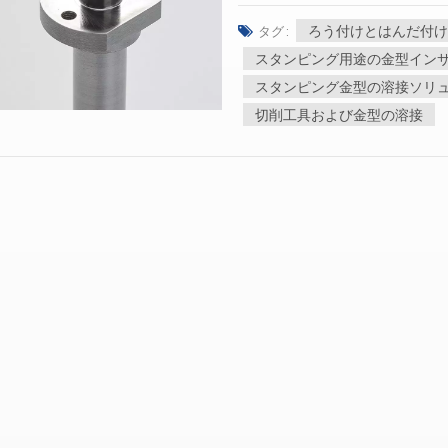
精度で自動化された方法へと進
ろう付けとはんだ付け
タグ :
で、幅広い産業において不可欠
接方法は複数あり、それぞれ異
スタンピング用途の金型イン
溶接（SMAW、MIG、TIG
スタンピング金型の溶接ソリ
ーク溶接は、電気アークを用いて
切削工具および金型の溶接
接は、より高精度でよりきれい
ルミニウムの用途に適していま
料ガスの炎を利用し、メンテナ
接： この方法は、金属部品に
が重要となる大量生産に最適で
り、ろう付けやはんだ付けでは
は、特に接合時に タングステ
途に広く使用されています。 
するには、充填材またはろう付
接合強度と温度変動への耐性が
使用されます。また、応力と変
接後の処理にも細心の注意を払
は、溶接プールを酸化から保護
ルゴンやヘリウムなどのシール