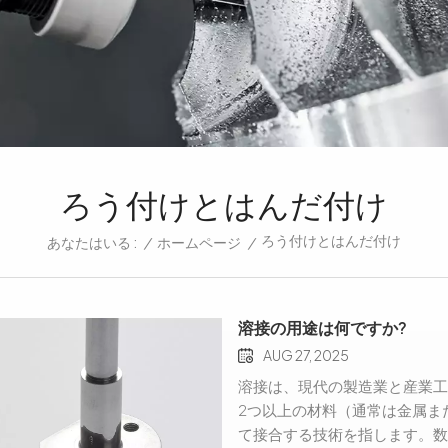
ろう付けとはんだ付け
ろう付けとはんだ付け
/
ホームページ
/
あなたはいる :
溶接の用途は何ですか?
AUG 27, 2025
溶接は、現代の製造業と産業工
2つ以上の材料（通常は金属ま
て接合する技術を指します。数