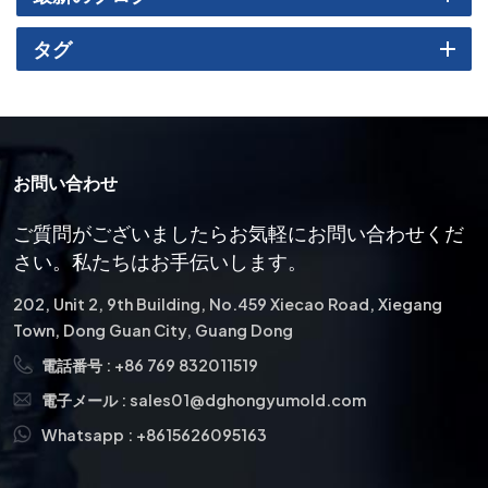
め、スピードと一貫性が重要となる大量生産に最適です。ろう付
タグ
けとはんだ付け: 溶融溶接とは異なり、ろう付けやはんだ付けでは
母材ではなく充填材を溶かします。ろう付けは、特に接合時に タ
ングステンカーバイドとステンレス鋼部品工具や耐摩耗用途に広
く使用されています。 充填材と考慮事項溶接継手の強度と耐久性
を確保するには、充填材またはろう付け合金の選択が非常に重要
お問い合わせ
です。例えば、高い接合強度と温度変動への耐性が求められる場
合、銀系ろう付け合金が一般的に使用されます。また、応力と変
ご質問がございましたらお気軽にお問い合わせくだ
形を最小限に抑えるため、予熱、冷却速度、溶接後の処理にも細
さい。私たちはお手伝いします。
心の注意を払う必要があります。 さらに、高度な溶接方法では、
溶接プールを酸化から保護し、接合部の品質と一貫性を高めるた
202, Unit 2, 9th Building, No.459 Xiecao Road, Xiegang
めに、アルゴンやヘリウムなどのシールドガスが組み込まれるこ
Town, Dong Guan City, Guang Dong
とがよくあります。産業部品における溶接の応用溶接の用途は、
ほぼすべての産業分野に広がっています。自動車製造: 溶接は、シ
電話番号 :
+86 769 832011519
ャーシ構造、排気システム、および高い耐久性が要求される精密
電子メール :
sales01@dghongyumold.com
部品の製造に不可欠です。航空宇宙および防衛: 軽量合金とステン
Whatsapp :
+8615626095163
レス鋼部品は厳格な基準に従って溶接され、厳しい条件下でも安
全性と信頼性を確保します。工具・切削業界: ろう付けなどの溶接