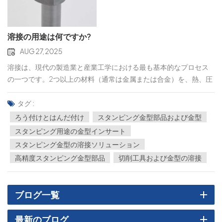
溶接の用途は何ですか?
AUG 27, 2025
溶接は、現代の製造業と産業工学における最も基本的なプロセス
の一つです。2つ以上の材料（通常は金属または合金）を、熱、圧
力、または充填材を用いて接合する技術を指します。数十年にわ
たり、溶接技術は従来の手作業から高精度で自動化された方法へ
タグ :
と進化し、自動車製造から航空宇宙工学に至るまで、幅広い産業
ろう付けとはんだ付け
スタンピング金型部品および金型
において不可欠なものとなっています。 溶接プロセスと方法溶接
スタンピング用途の金型インサート
方法は複数あり、それぞれ異なる用途や材料の種類に適していま
スタンピング金型の溶接ソリューション
す。アーク溶接（SMAW、MIG、TIG）： 最も広く使用されている
高精度スタンピング金型部品
切削工具および金型の溶接
溶接法の一つであるアーク溶接は、電気アークを用いて必要な熱
を発生させます。MIG溶接とTIG溶接は、より高精度でよりきれい
な接合部を実現できるため、ステンレス鋼やアルミニウムの用途
ブログ一覧
に適しています。ガス溶接（酸素アセチレン） この方法は燃料ガ
スの炎を利用し、メンテナンスや修理作業でよく使用されます。
最新のブログ
抵抗溶接： この方法は、金属部品に圧力をかけ、電流を流すた