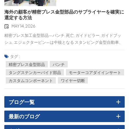
海外の顧客が精密プレス金型部品のサプライヤーを確実に
選定する方法
MAY 14, 2026
精密プレス加工金型部品—パンチ, 死亡, ガイドピラー, ガイドブッ
シュ, エジェクターピン—は中核となる スタンピング金型自動車、
新エネルギー、家電製品、ヒューマノイドロボットをサポートし
ています。海外の顧客にとって、信頼できるサプライヤーを選ぶ
タグ :
ことは、金型の性能、耐用年数、効率、サプライチェーンの安定
精密プレス金型部品
パンチ
性に影響を与える戦略的な投資です。特に中国からの選択肢は多
タングステンカーバイド部品
モーターコアダイインサート
数あり、 以下に、情報に基づいた意思決定を行う際に考慮すべき
カスタムコンポーネント
ワイヤー切断
主要な基準を概説します。金型部品の正確な要件を定義してくだ
さい誤解や遅延を避けるため、まず金型部品のニーズを明確にし
ましょう。以下の質問をしてください。• 精度と公差ハイエンド部
ブログ一覧
品（ロボット金型用パンチなど）には、マイクロレベルの精度が
必要ですか、それとも標準的な精度で十分ですか？公差、表面粗
最新のブログ
さ、成形性について文書化してください。 • 材料金型部品にはどの
ような材料が必要ですか？オプションには、高硬度金型鋼