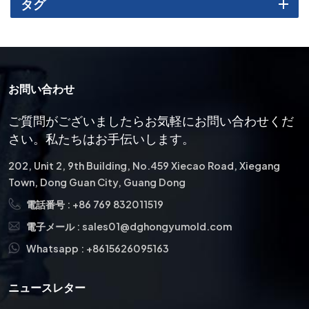
タグ
（ASP23、SKH51（または国内SKD11/1.2344代替品）または耐摩
耗性 炭化タングステン・供給業者が金型の作業条件を適切に管理
していることを確認してください。 • 規模とリードタイム年間使用
量と注文量はどれくらいですか？大量生産ですか、それとも少量
生産のカスタム部品ですか？納期を明確にしてください。 カスタ
お問い合わせ
ムコンポーネント. • 付加価値サービス熱処理、表面コーティン
グ、研削、バリ取りが必要ですか？ワンストップサプライヤーな
ご質問がございましたらお気軽にお問い合わせくだ
ら調達が簡単になります。 信頼性の高い金型部品の基盤サプライ
さい。私たちはお手伝いします。
ヤーの技術的能力が決定する 金型部品 品質と耐久性。以下を確認
してください。a. 設備および社内処理高度な金型加工設備（高精
202, Unit 2, 9th Building, No.459 Xiecao Road, Xiegang
度CNC、 ワイヤー切断EDM、 研削）さらに、より厳しい公差とよ
Town, Dong Guan City, Guang Dong
り短いリードタイムを実現するための社内能力も備えています。
電話番号 :
+86 769 832011519
施設の写真や設備の最新情報については、お問い合わせくださ
い。b. エンジニアリングおよびDFMに関する専門知識信頼できる
電子メール :
sales01@dghongyumold.com
サプライヤーは、金型部品の設計最適化、不良品の削減、耐用年
Whatsapp :
+8615626095163
数の延長のために、DFM（製造性設計）に関する専門知識を提供
します。試作とシミュレーションによって量産前に設計を改良す
ニュースレター
ることで、時間とコストを節約できます。 複雑な部品（例：EVバ
ッテリーシェル） 金型ダイス摩耗やフィット感の問題を解決した